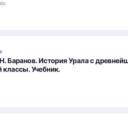
0г.
СС
.Н. Баранов. История Урала с древней
й классы. Учебник.