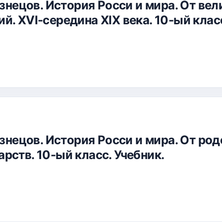
узнецов. История Росси и мира. От ве
й. XVI-середина XIX века. 10-ый класс
Кузнецов. История Росси и мира. От р
рств. 10-ый класс. Учебник.