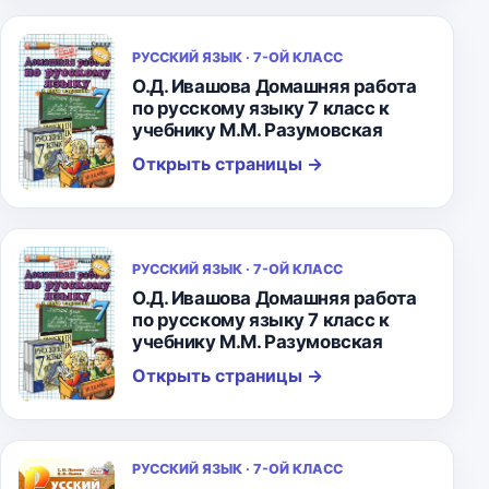
РУССКИЙ ЯЗЫК · 7-ОЙ КЛАСС
О.Д. Ивашова Домашняя работа
по русскому языку 7 класс к
учебнику М.М. Разумовская
Открыть страницы
→
РУССКИЙ ЯЗЫК · 7-ОЙ КЛАСС
О.Д. Ивашова Домашняя работа
по русскому языку 7 класс к
учебнику М.М. Разумовская
Открыть страницы
→
РУССКИЙ ЯЗЫК · 7-ОЙ КЛАСС