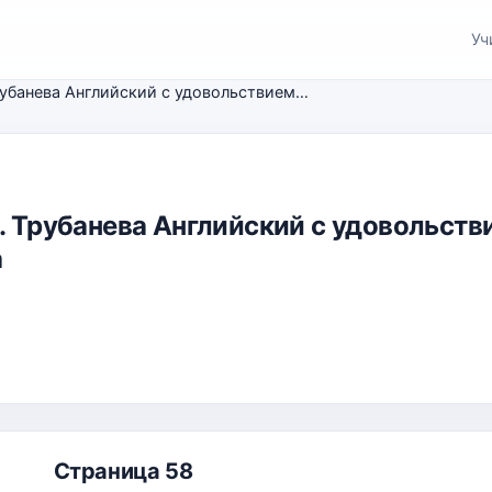
Уч
М.З. Биболетова, Н.Н. Трубанева Английский с удовольствием. Рабочая тетрадь для 7 класса
Н. Трубанева Английский с удовольств
а
Страница 58