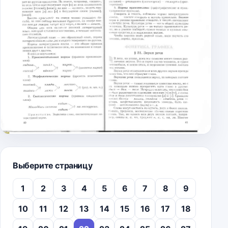
Выберите страницу
1
2
3
4
5
6
7
8
9
10
11
12
13
14
15
16
17
18