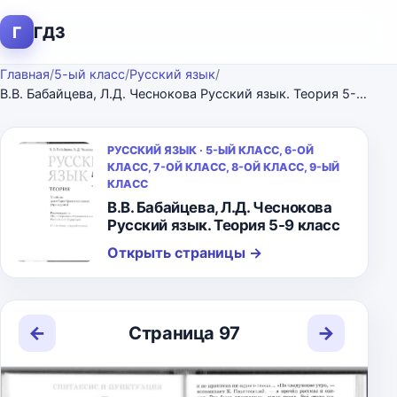
Г
ГДЗ
Главная
/
5-ый класс
/
Русский язык
/
В.В. Бабайцева, Л.Д. Чеснокова Русский язык. Теория 5-9 класс
РУССКИЙ ЯЗЫК · 5-ЫЙ КЛАСС, 6-ОЙ
КЛАСС, 7-ОЙ КЛАСС, 8-ОЙ КЛАСС, 9-ЫЙ
КЛАСС
В.В. Бабайцева, Л.Д. Чеснокова
Русский язык. Теория 5-9 класс
Открыть страницы
→
←
→
Страница 97